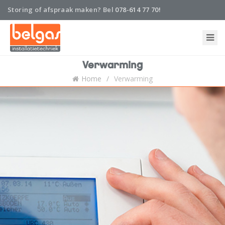
Storing of afspraak maken? Bel
078-614 77 70!
Home
Verwarming
Onderhoud en abonnement
Home
Verwarming
Installatie
Nieuws
Storing
Belgas
Contact