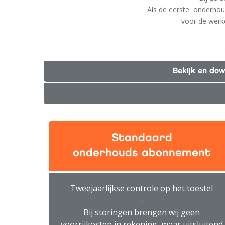
Als de eerste onderhou
voor de werke
Bekijk en do
Standaard
onderhouds abonnement
Tweejaarlijkse controle op het toestel
-
Bij storingen brengen wij geen
voorrijkosten in rekening, maar uitsluitend