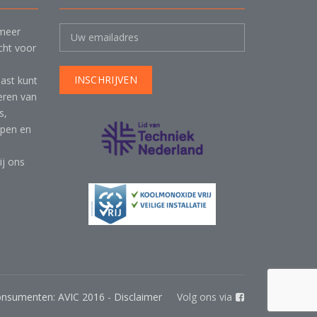
 meer
cht voor
ast kunt
leren van
s,
mpen en
ij ons
onsumenten: AVIC 2016
-
Disclaimer
Volg ons via