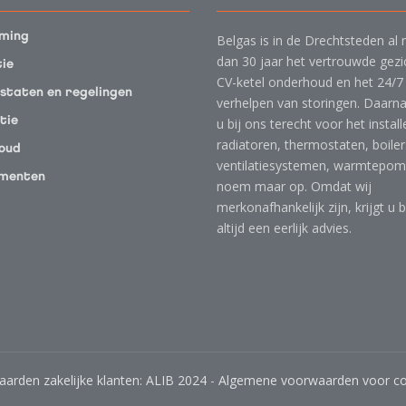
• Je bent een doorpakker en kunt oplossingsgericht
denken;
ming
Belgas is in de Drechtsteden al
dan 30 jaar het vertrouwde gezi
tie
Wat Belgas biedt:
CV-ketel onderhoud en het 24/7
• Salaris indicatie tussen 2.700 – 3.200; afhankelijk van
staten en regelingen
verhelpen van storingen. Daarna
de ervaring en opleiding;
tie
u bij ons terecht voor het instal
• Auto van de zaak
radiatoren, thermostaten, boiler
oud
• Telefoon van de zaak
ventilatiesystemen, warmtepo
• Tablet van de zaak
menten
noem maar op. Omdat wij
• Vakantie per jaar 25 dagen en ATV per jaar 13 dagen
merkonafhankelijk zijn, krijgt u b
volgens cao. TechniekNederland
altijd een eerlijk advies.
• Bedrijfskleding wordt ter beschikking gesteld
Interesse? 078 – 614 77 70 of
info@belgas.nl
rden zakelijke klanten: ALIB 2024
-
Algemene voorwaarden voor c