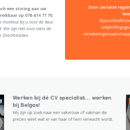
Door uw ketel rege
ch een storing aan uw
lev
ereikbaar op 078-614 77 70
.
Bijvoorbeeld koo
e monteur bij u voor de deur.
ontploffingsgev
 We zijn niet voor niets de
verzekeringsmaatschappij
de Drechtsteden.
Werken bij dé CV specialist… werken
bij Belgas!
Wij zijn op zoek naar een vakvrouw of vakman die
precies weet wat er van haar of hem verwacht wordt.