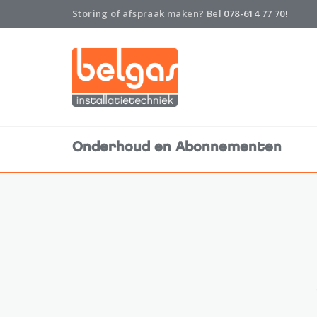
Storing of afspraak maken? Bel
078-614 77 70!
Onderhoud en Abonnementen