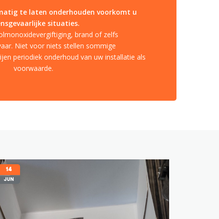
lmatig te laten onderhouden voorkomt u
ensgevaarlijke situaties.
lmonoxidevergiftiging, brand of zelfs
aar. Niet voor niets stellen sommige
en periodiek onderhoud van uw installatie als
voorwaarde.
14
JUN