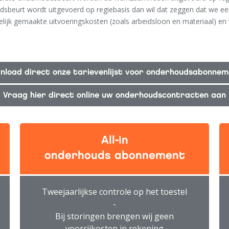
dsbeurt wordt uitgevoerd op regiebasis dan wil dat zeggen dat we e
lijk gemaakte uitvoeringskosten (zoals arbeidsloon en materiaal) en 
wnload direct onze tarievenlijst voor onderhoudsabonnem
Vraag hier direct online uw onderhoudscontracten aan
All-in
onderhouds abonnement
Tweejaarlijkse controle op het toestel
-
Bij storingen brengen wij geen
voorrijkosten in rekening