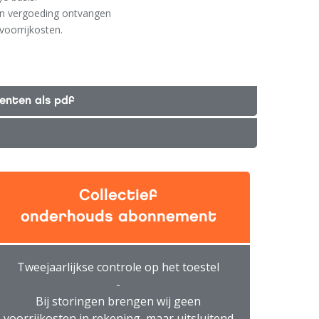
en vergoeding ontvangen
voorrijkosten.
enten als pdf
Collectief
onderhouds abonnement
Tweejaarlijkse controle op het toestel
-
Bij storingen brengen wij geen
voorrijkosten in rekening, maar uitsluitend