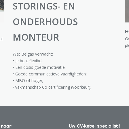
STORINGS- EN
ONDERHOUDS
H
MONTEUR
at
Ge
pl
…
Wat Belgas verwacht:
• Je bent flexibel.
• Een dosis goede motivatie;
• Goede communicatieve vaardigheden;
• MBO of hoger;
• vakmanschap Co certificering (voorkeur);
• Relevante ervaring in de installatietechniek;
• Beheersing van de Nederlandse taal;
• Rijbewijs B;
• Je bent klantvriendelijk en representatief;
• Je werkt nauwkeurig en probeert altijd zo netjes
mogelijk de installaties te onderhouden;
 naar
Uw CV-ketel specialist!