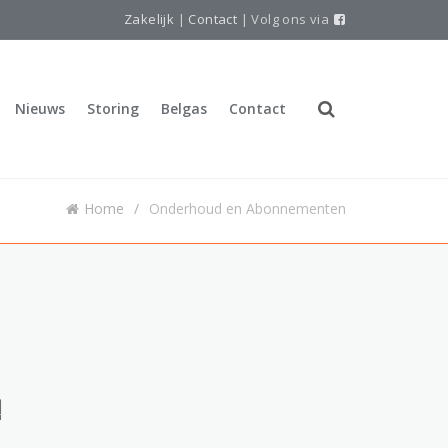
Zakelijk
|
Contact
| Volg ons via
Nieuws
Storing
Belgas
Contact
Home
Onderhoud en Abonnementen
!