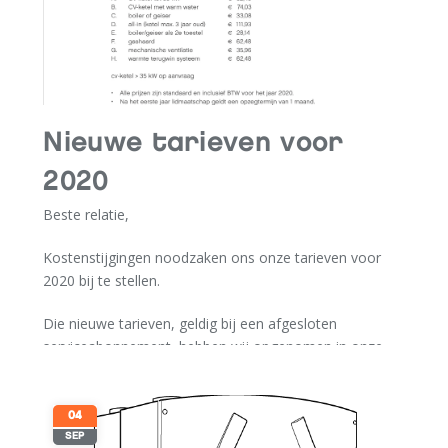
Nieuwe tarieven voor
2020
Beste relatie,
Kostenstijgingen noodzaken ons onze tarieven voor
2020 bij te stellen.
Die nieuwe tarieven, geldig bij een afgesloten
serviceabonnement, hebben wij opgenomen in onze
tarievenlijst. Deze lijst is te downloaden via onze site:
download de tarievenlijst 2020
.
04
De redenen voor die stijging?
SEP