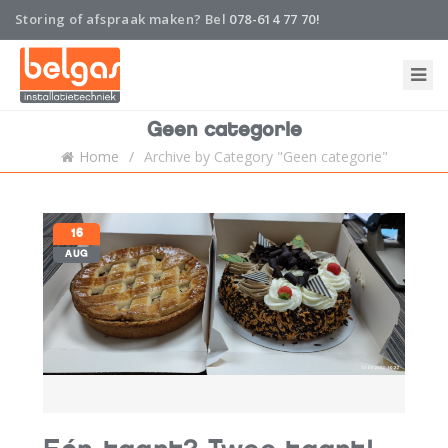
Storing of afspraak maken? Bel
078-614 77 70!
Home
Geen categorie
Onderhoud en abonnement
Home
Archive by Category "Geen categorie"
Installatie
16
Nieuws
AUG
Storing
Belgas
Contact