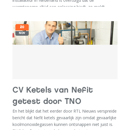
installateur in Nederland is overtuigd dat de
warmtepomp altijd een oplossing biedt, zo meldt
AM:WEB in een artikel.
Lees hier het artikel.
20
NOV
CV Ketels van Nefit
getest door TNO
En het blijkt dat het eerder door RTL Nieuws verspreide
bericht dat Nefit ketels gevaarlijk zijn omdat gevaarlijke
koolmonoxidegassen kunnen ontsnappen niet juist is.