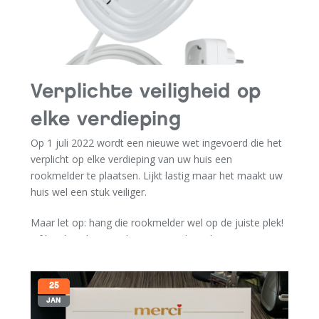
Verplichte veiligheid op
elke verdieping
Op 1 juli 2022 wordt een nieuwe wet ingevoerd die het
verplicht op elke verdieping van uw huis een
rookmelder te plaatsen. Lijkt lastig maar het maakt uw
huis wel een stuk veiliger.
Maar let op: hang die rookmelder wel op de juiste plek!
Of laat het de specialisten van Belgas doen. Zij weten
precies wat de beste plek en hoogte is en installeren de
rookmelder meteen voor u. En als u wilt zorgen wij
meteen voor een superveilige CO melder!
25
JAN
Speciaal aanbod van Belgas: