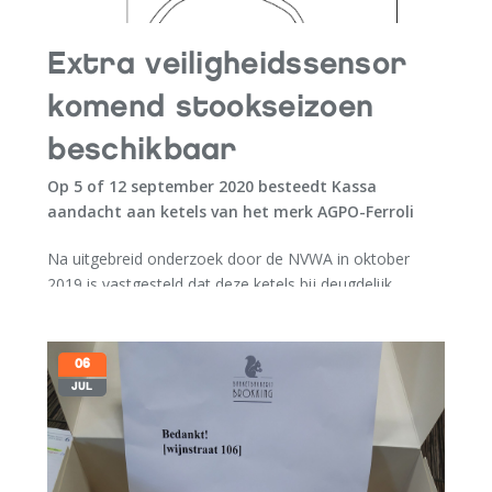
Extra veiligheidssensor
komend stookseizoen
beschikbaar
Op 5 of 12 september 2020 besteedt Kassa
aandacht aan ketels van het merk AGPO-Ferroli
Na uitgebreid onderzoek door de NVWA in oktober
2019 is vastgesteld dat deze ketels bij deugdelijk
uitgevoerd periodiek onderhoud veilig zijn en ook veilig
blijven.
06
LEES MEER
JUL