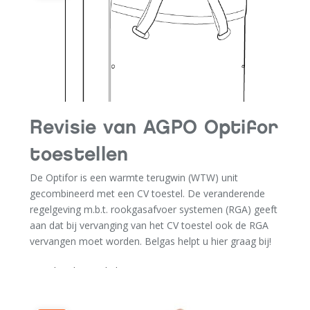
Wel, in de eerste plaats zijn wij genoodzaakt (door de
CAO) de salarissen met 8% te laten stijgen. De kosten
voor de verzekeringspremies van voertuigen en
personeel stijgen fors. Belgas belast niet elke stijging
door. In totaal verhogen wij onze tarieven met 5%.
Wij rekenen op uw begrip.
Revisie van AGPO Optifor
BELGAS INSTALLATIETECHNIEK
toestellen
De Optifor is een warmte terugwin (WTW) unit
gecombineerd met een CV toestel. De veranderende
regelgeving m.b.t. rookgasafvoer systemen (RGA) geeft
aan dat bij vervanging van het CV toestel ook de RGA
vervangen moet worden. Belgas helpt u hier graag bij!
Lees hier het artikel.