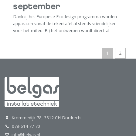
september
Dankzij het Europese Ecodesign programma worden
apparaten vanaf de tekentafel al steeds vriendelijker
voor het milieu. Bij het ontwerpen wordt direct al
rekening gehouden met milieucriteria. Zo worden per
26 september 2018 de Europese regels met betrekking
tot de NOx (stikstofoxide) uitstoot van gastoestellen
1
2
aangescherpt. Nefit en Bosch halen daarom een aantal
geisers uit hun leveringsprogramma.
In de pdf leest u
welke
.
Krommedijk 78, 3312 CH Dordrecht
078-614 77 70
info@belgas.nl