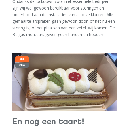
Ondanks de lockdown voor niet essentiële bedrijven
zijn wij wel gewoon bereikbaar voor storingen en
onderhoud aan de installaties van al onze klanten. Alle
gemaakte afspraken gaan gewoon door, of het nu een
storing is, of het plaatsen van een ketel, wij komen. De
Belgas monteurs geven geen handen en houden
afstand.
Let op: Er wordt gas gebruikt door de toestellen, dus
regelmatig onderhoud is van essentieel belang. Voor
03
uw veiligheid en… het verlengt de levensduur van uw
DEC
installaties en CV ketel.
En nog een taart!