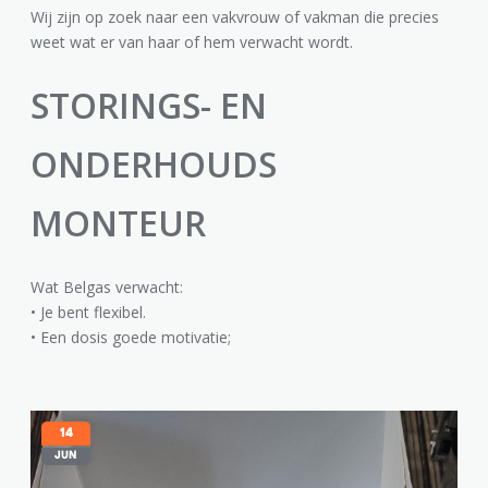
Wij zijn op zoek naar een vakvrouw of vakman die precies
weet wat er van haar of hem verwacht wordt.
STORINGS- EN
ONDERHOUDS
MONTEUR
Wat Belgas verwacht:
• Je bent flexibel.
• Een dosis goede motivatie;
• Goede communicatieve vaardigheden;
• MBO of hoger;
• vakmanschap Co certificering (voorkeur);
• Relevante ervaring in de installatietechniek;
14
JUN
• Beheersing van de Nederlandse taal;
• Rijbewijs B;