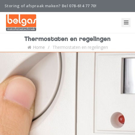
Storing of afspraak maken? Bel
078-614 77 70!
Home
Thermostaten en regelingen
Onderhoud en abonnement
Home
Thermostaten en regelingen
Installatie
Nieuws
Storing
Belgas
Contact