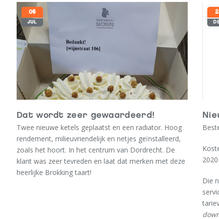
06
2
JUL
D
Dat wordt zeer gewaardeerd!
Nie
Twee nieuwe ketels geplaatst en een radiator. Hoog
Beste
rendement, milieuvriendelijk en netjes geïnstalleerd,
Kost
zoals het hoort. In het centrum van Dordrecht. De
2020 
klant was zeer tevreden en laat dat merken met deze
heerlijke Brokking taart!
Die n
serv
tarie
down