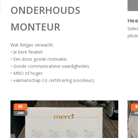
ONDERHOUDS
Hee
MONTEUR
Gekr
plezi
Wat Belgas verwacht:
• Je bent flexibel.
• Een dosis goede motivatie;
• Goede communicatieve vaardigheden;
• MBO of hoger;
• vakmanschap Co certificering (voorkeur);
• Relevante ervaring in de installatietechniek;
• Beheersing van de Nederlandse taal;
• Rijbewijs B;
25
2
• Je bent klantvriendelijk en representatief;
JAN
J
• Je werkt nauwkeurig en probeert altijd zo netjes
mogelijk de installaties te onderhouden;
• Je bent een doorpakker en kunt oplossingsgericht
denken;