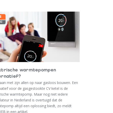
denen voor die stijging?
2
in de eerste plaats zijn wij genoodzaakt (door de
EC
de salarissen met 8% te laten stijgen. De kosten
 de verzekeringspremies van voertuigen en
neel stijgen fors. Belgas belast niet elke stijging
 In totaal verhogen wij onze tarieven met 5%.
ekenen op uw begrip.
AS INSTALLATIETECHNIEK
ktrische warmtepompen
ernatief?
aan met zijn allen op naar gasloos bouwen. Een
natief voor de gasgestookte CV ketel is de
trische warmtepomp. Maar nog niet iedere
llateur in Nederland is overtuigd dat de
epomp altijd een oplossing biedt, zo meldt
B in een artikel.