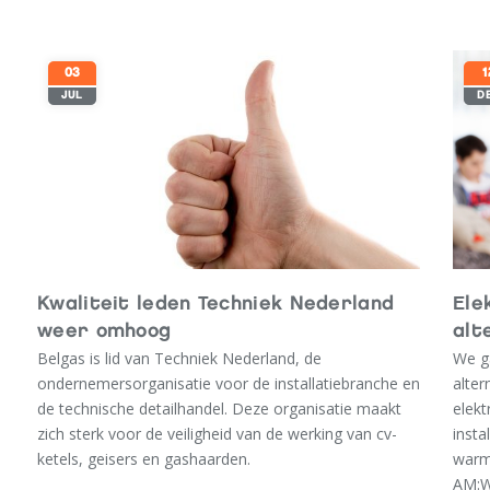
De re
03
1
Wel, 
JUL
D
CAO) 
voor
perso
door.
Wij r
BELG
Kwaliteit leden Techniek Nederland
Ele
weer omhoog
alt
Belgas is lid van Techniek Nederland, de
We g
ondernemersorganisatie voor de installatiebranche en
alter
de technische detailhandel. Deze organisatie maakt
elek
zich sterk voor de veiligheid van de werking van cv-
insta
ketels, geisers en gashaarden.
warmt
AM:WE