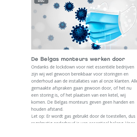
DEC
De Belgas monteurs werken door
Ondanks de lockdown voor niet essentiële bedrijven
zijn wij wel gewoon bereikbaar voor storingen en
onderhoud aan de installaties van al onze klanten. All
gemaakte afspraken gaan gewoon door, of het nu
een storing is, of het plaatsen van een ketel, wij
komen. De Belgas monteurs geven geen handen en
houden afstand.
Let op: Er wordt gas gebruikt door de toestellen, dus
regelmatig onderhoud is van essentieel belang. Voor
uw veiligheid en… het verlengt de levensduur van uw