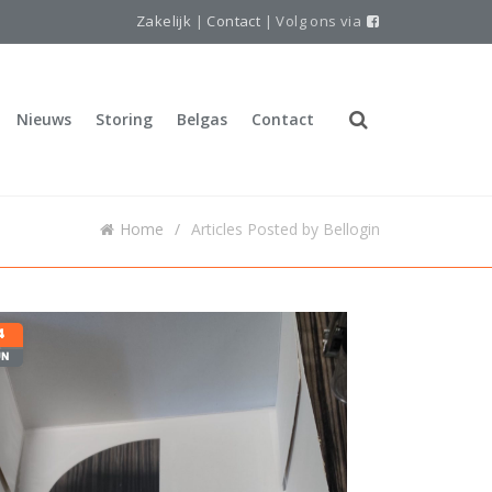
Zakelijk
|
Contact
| Volg ons via
Nieuws
Storing
Belgas
Contact
Home
Articles Posted by Bellogin
4
UN