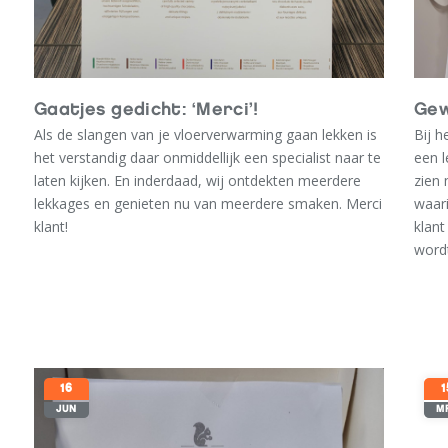
Wat Belgas biedt:
• Salaris indicatie tussen 2.700 – 3.200; afhankelijk van
de ervaring en opleiding;
• Auto van de zaak
Gaatjes gedicht: ‘Merci’!
Gew
• Telefoon van de zaak
Als de slangen van je vloerverwarming gaan lekken is
Bij h
• Tablet van de zaak
het verstandig daar onmiddellijk een specialist naar te
een l
• Vakantie per jaar 25 dagen en ATV per jaar 13 dagen
laten kijken. En inderdaad, wij ontdekten meerdere
zien 
volgens cao. TechniekNederland
lekkages en genieten nu van meerdere smaken. Merci
waari
• Bedrijfskleding wordt ter beschikking gesteld
klant!
klant
wordt
Interesse? 078 – 614 77 70 of
info@belgas.nl
t
16
1
JUN
M