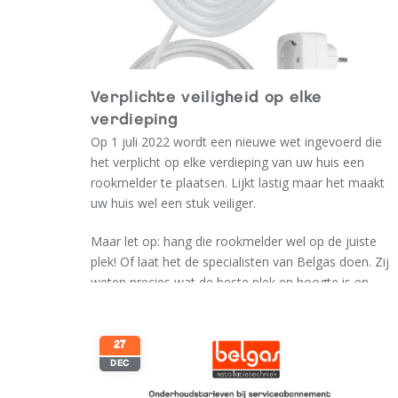
Verplichte veiligheid op elke
verdieping
Op 1 juli 2022 wordt een nieuwe wet ingevoerd die
het verplicht op elke verdieping van uw huis een
rookmelder te plaatsen. Lijkt lastig maar het maakt
uw huis wel een stuk veiliger.
Maar let op: hang die rookmelder wel op de juiste
plek! Of laat het de specialisten van Belgas doen. Zij
weten precies wat de beste plek en hoogte is en
installeren de rookmelder meteen voor u. En als u wil
zorgen wij meteen voor een superveilige CO melder!
27
Speciaal aanbod van Belgas:
DEC