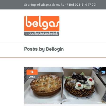
Storing of afspraak maken? Bel
078-614 77 70!
Posts by
Bellogin
16
AUG