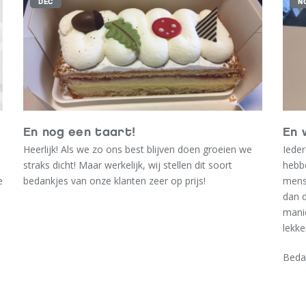
DEC
N
En nog een taart!
En 
Heerlijk! Als we zo ons best blijven doen groeien we
Ieder
straks dicht! Maar werkelijk, wij stellen dit soort
hebb
e
bedankjes van onze klanten zeer op prijs!
mense
dan d
manie
lekke
Beda