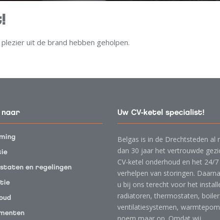
!
plezier uit de brand hebben geholpen.
 naar
Uw CV-ketel specialist!
ming
Belgas is in de Drechtsteden al
dan 30 jaar het vertrouwde gezi
tie
CV-ketel onderhoud en het 24/7
staten en regelingen
verhelpen van storingen. Daarna
tie
u bij ons terecht voor het instal
radiatoren, thermostaten, boiler
oud
ventilatiesystemen, warmtepo
menten
noem maar op. Omdat wij