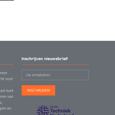
Inschrijven nieuwsbrief
 meer
cht voor
ast kunt
leren van
s,
mpen en