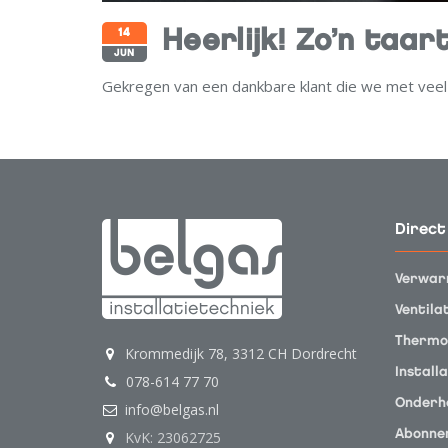
14
Heerlijk! Zo’n taart
JUN
Gekregen van een dankbare klant die we met veel 
Direct
Verwar
Ventila
Thermo
Krommedijk 78, 3312 CH Dordrecht
Installa
078-614 77 70
Onderh
info@belgas.nl
KvK: 23062725
Abonne