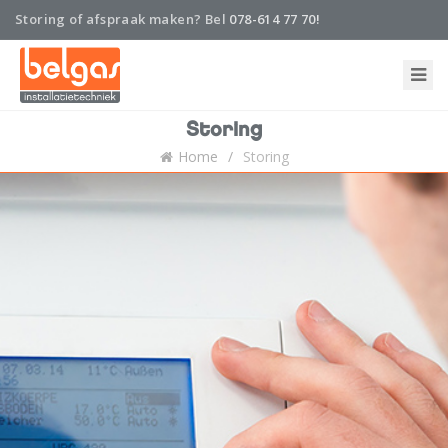
Storing of afspraak maken? Bel
078-614 77 70!
Home
Storing
Onderhoud en abonnement
Home
Storing
Installatie
Nieuws
Storing
Belgas
Contact