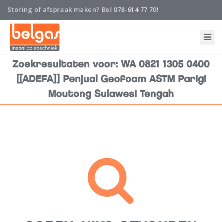
Storing of afspraak maken? Bel
078-614 77 70!
Home
Zoekresultaten voor: WA 0821 1305 0400
Onderhoud en abonnement
[[ADEFA]] Penjual Geofoam ASTM Parigi
Moutong Sulawesi Tengah
Installatie
Nieuws
Storing
Belgas
Contact